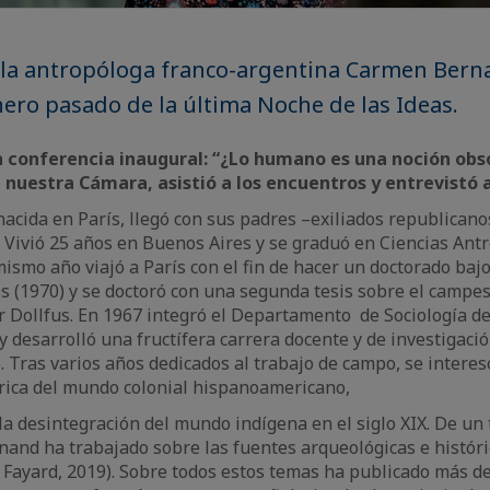
n la antropóloga franco-argentina Carmen Bern
nero pasado de la última Noche de las Ideas.
a conferencia inaugural: “¿Lo humano es una noción obso
 nuestra Cámara, asistió a los encuentros y entrevistó a
cida en París, llegó con sus padres –exiliados republicano
 Vivió 25 años en Buenos Aires y se graduó en Ciencias Antr
ismo año viajó a París con el fin de hacer un doctorado bajo
s (1970) y se doctoró con una segunda tesis sobre el campe
er Dollfus. En 1967 integró el Departamento de Sociología d
y desarrolló una fructífera carrera docente y de investigaci
. Tras varios años dedicados al trabajo de campo, se interes
rica del mundo colonial hispanoamericano,
la desintegración del mundo indígena en el siglo XIX. De un
and ha trabajado sobre las fuentes arqueológicas e históri
, Fayard, 2019). Sobre todos estos temas ha publicado más de