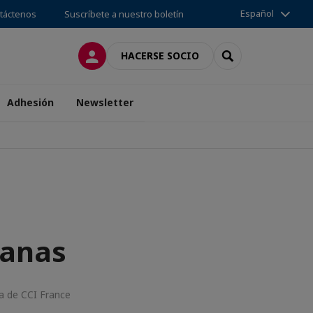
Español
táctenos
Suscríbete a nuestro boletín
CONECTARSE
SEARCH
HACERSE SOCIO
Adhesión
Newsletter
manas
a de CCI France