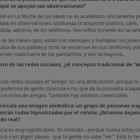
 qué se apoyan sus observaciones?
nté en La Noche de las Ideas no es académico; únicamente 
das en observaciones cotidianas (transporte público, calle, 
dida, adictiva, de los teléfonos. Veo niños llorando en la call
no les hacen caso, están con mensajes y llamadas; los jóven
casa de sus padres y otros se encierran en sus teléfonos; pa
ervan nada fuera de las pantallitas, y son la mayoría…
to de las redes sociales, ¿el concepto tradicional de “
a las redes sociales el “amigo” es una abstracción, porque l
poderosa de gente conocida o no, que da la plusvalía a aqu
 con miles de amigos. También hay motivos comerciales.
 circula una imagen simbólica: un grupo de personas via
están todos hipnotizados por el celular. ¿Estamos dejand
do real?
cia es muy significativo. Yo constato –porque nunca estoy c
ico o en algún paseo– que la gente no sabe “ver”. Esto lo he