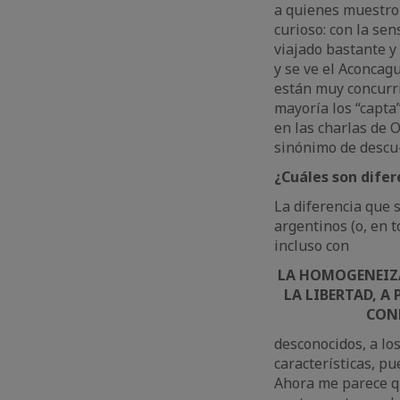
a quienes muestro 
curioso: con la sen
viajado bastante y
y se ve el Aconcag
están muy concurri
mayoría los “capta”
en las charlas de 
sinónimo de descu-
¿Cuáles son difer
La diferencia que s
argentinos (o, en t
incluso con
LA HOMOGENEIZA
LA LIBERTAD, A 
CON
desconocidos, a los
características, pu
Ahora me parece qu