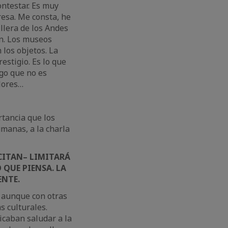
ntestar. Es muy
eresa. Me consta, he
llera de los Andes
en. Los museos
 los objetos. La
estigio. Es lo que
lgo que no es
olores…
rtancia que los
umanas, a la charla
CITAN– LIMITARÁ
O QUE PIENSA. LA
NTE.
 aunque con otras
s culturales.
icaban saludar a la