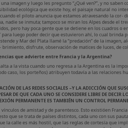
una imagen y luego les pregunto “¿Qué ven?”, y no saben co
sibilidad ecológica que existe hoy, el paisaje natural no int
 cuando el piloto anuncia que estamos atravesando la cor- di
ua, nadie se inmuta; tampoco se miran los Alpes desde el tr
dos, pero hay poca gente que se detiene en los cuadros o en
 para luego poder decir que estuvieron ahí, lo cual brinda pr
Ostende y Mar del Plata llamé la “predación” de la imagen, a
 brimiento, disfrute, observación de matices de luces, de c
encias que advierte entre Francia y la Argentina?
alta a la vista cuando uno regresa a la Argentina es la impo
odo caso, los porteños) atribuyen todavía a las relaciones h
CIÓN DE LAS REDES SOCIALES –Y LA ADICCIÓN QUE SUS
PESAR DE QUE CADA UNO SE CONSIDERE LIBRE DE DECIR L
EXIÓN PERMANENTE ES TAMBIÉN UN CONTROL PERMANE
 vínculos de amistad y de parentesco. Esto existió
en Francia
esto que se trata de países distintos, cada uno con sus pauta
e la calle es más hostil, que las reglas de cortesía que impl