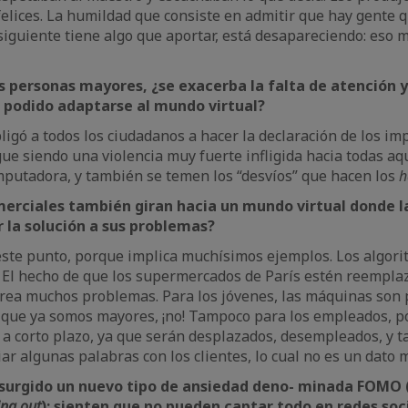
elices. La humildad que consiste en admitir que hay gente
siguiente tiene algo que aportar, está desapareciendo: eso 
s personas mayores, ¿se exacerba la falta de atención y
r podido adaptarse al mundo virtual?
obligó a todos los ciudadanos a hacer la declaración de los 
igue siendo una violencia muy fuerte infligida hacia todas a
putadora, y también se temen los “desvíos” que hacen los
h
merciales también giran hacia un mundo virtual donde l
 la solución a sus problemas?
te punto, porque implica muchísimos ejemplos. Los algorit
. El hecho de que los supermercados de París estén reempl
ea muchos problemas. Para los jóvenes, las máquinas son p
s que ya somos mayores, ¡no! Tampoco para los empleados, 
a corto plazo, ya que serán desplazados, desempleados, y 
r algunas palabras con los clientes, lo cual no es un dato 
surgido
un
nuevo tipo
de
ansiedad
deno-
minada
FOMO (
ing
out
):
sienten que no pueden captar todo en redes soc