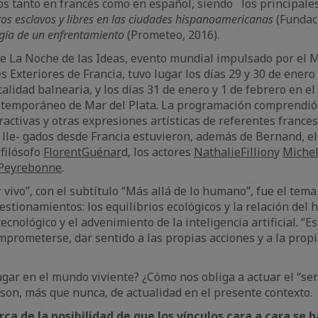
s tanto en francés como en español, siendo los principales
os esclavos y libres en las ciudades hispanoamericanas
(Fundac
ogía de un enfrentamiento
(Prometeo, 2016).
de La Noche de las Ideas, evento mundial impulsado por el M
 Exteriores de Francia, tuvo lugar los días 29 y 30 de enero 
calidad balnearia, y los días 31 de enero y 1 de febrero en 
temporáneo de Mar del Plata. La programación comprendió 
activas y otras expresiones artísticas de referentes frances
s lle- gados desde Francia estuvieron, además de Bernand, e
l filósofo
Florent
Guénar
d, los actores
Nathalie
Fillion
y
Miche
Peyrebonne
.
 vivo”, con el subtítulo “Más allá de lo humano”, fue el tema
estionamientos: los equilibrios ecológicos y la relación del
cnológico y el advenimiento de la inteligencia artificial. “E
omprometerse, dar sentido a las propias acciones y a la prop
ugar en el mundo viviente? ¿Cómo nos obliga a actuar el “ser
son, más que nunca, de actualidad en el presente contexto.
ca de la posibilidad de que los vínculos cara a cara se 