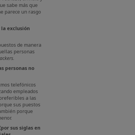
 que sabe más que
me parece un rasgo
 la exclusión
impuestos de manera
quellas personas
ackers
.
as personas no
mos telefónicos
azando empleados
referibles a las
porque sus puestos
también porque
menor.
por sus
siglas
en
iales…