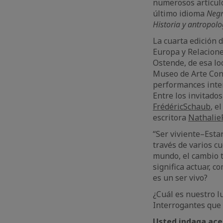
numerosos artículo
último idioma
Negr
Historia y antropol
La cuarta edición 
Europa y Relaciones
Ostende, de esa lo
Museo de Arte Con
performances inter
Entre los invitado
Frédéric
Schaub
, e
escritora
Nathalie
“Ser viviente–Estar
través de varios cu
mundo, el cambio te
significa actuar, c
es un ser vivo?
¿Cuál es nuestro l
Interrogantes que 
Usted indaga acer