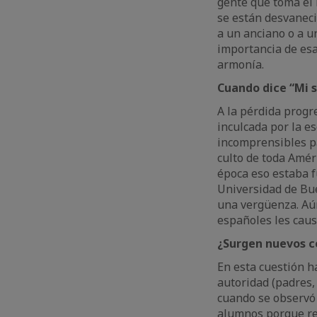
gente que toma el 
se están desvaneci
a un anciano o a u
importancia de esa
armonía.
Cuando
dice
“Mi
A la pérdida progr
inculcada por la e
incomprensibles pa
culto de toda Améri
época eso estaba f
Universidad de Buen
una vergüenza. Aún
españoles les caus
¿Surgen nuevos co
En esta cuestión h
autoridad (padres,
cuando se observó 
alumnos porque res