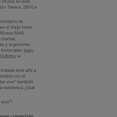
 títulos en este
ión Tavera, 2001) e
inisterio de
en el Viejo Hotel
el Museo MAR,
charlas,
es y argentinos.
l historiador
Jean-
l
Didym,
y la
 tratado este año a
 hombre con el
star vivo” también
ia existencia. ¿Qué
 vivo”?
hayan convertido