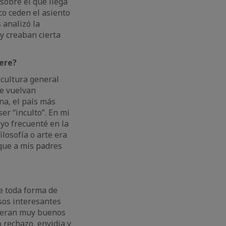
sobre el que llega
co ceden el asiento
 analizó la
 y creaban cierta
iere?
 cultura general
se vuelvan
na, el país más
er “inculto”. En mi
yo frecuenté en la
ilosofía o arte era
que a mis padres
e toda forma de
sos interesantes
) eran muy buenos
 rechazo, envidia y