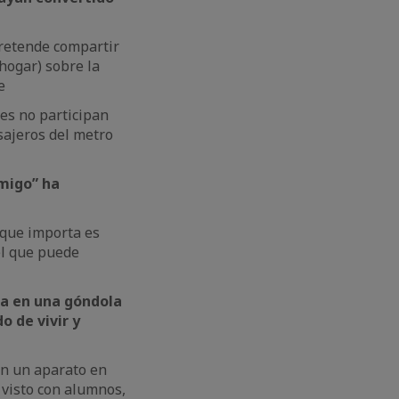
pretende compartir
hogar) sobre la
e
es no participan
sajeros del metro
amigo” ha
o que importa es
el que puede
ja en una góndola
o de vivir y
on un aparato en
 visto con alumnos,