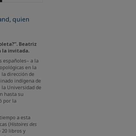
and, quien
leta?”. Beatriz
 la invitada.
s españoles– a la
opológicas en la
 la dirección de
sinado indígena de
e la Universidad de
ón hasta su
ó por la
 tiempo a esta
cas (
Histoires des
 20 libros y