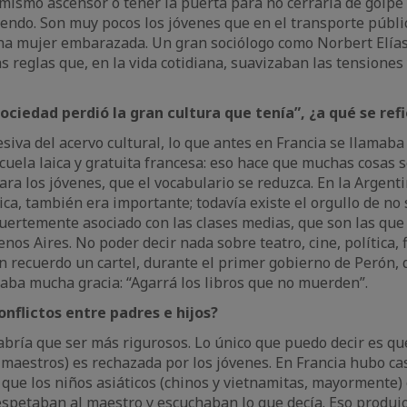
mismo ascensor o tener la puerta para no cerrarla de golpe 
endo. Son muy pocos los jóvenes que en el transporte públi
na mujer embarazada. Un gran sociólogo como Norbert Elías
s reglas que, en la vida cotidiana, suavizaban las tensiones
sociedad perdió
la
gran cultura que tenía”, ¿a qué se ref
esiva del acervo cultural, lo que antes en Francia se llamaba
scuela laica y gratuita francesa: eso hace que muchas cosas 
ra los jóvenes, que el vocabulario se reduzca. En la Argenti
ca, también era importante; todavía existe el orgullo de no s
uertemente asociado con las clases medias, que son las que 
os Aires. No poder decir nada sobre teatro, cine, política, f
 recuerdo un cartel, durante el primer gobierno de Perón, 
aba mucha gracia: “Agarrá los libros que no muerden”.
nflictos entre padres e hijos?
abría que ser más rigurosos. Lo único que puedo decir es qu
 maestros) es rechazada por los jóvenes. En Francia hubo ca
que los niños asiáticos (chinos y vietnamitas, mayormente
petaban al maestro y escuchaban lo que decía. Eso produjo