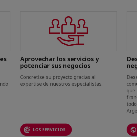
ves
Aprovechar los servicios y
Des
potenciar sus negocios
ne
Concretise su proyecto gracias al
Desa
ando
expertise de nuestros especialistas.
comu
que 
fran
todo
Arge
LOS SERVICIOS