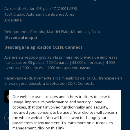
Av. del Libertador 498, piso 17 (C1001 ABR)
1001 Ciudad Autónoma de Buenos Aires
Argentine
Delegaciones: Córdoba, Mar del Plata, Mendoza y Salta
(Accede al mapa)
Descarga la aplicación CCIFI Connect
Acelere su negocio gracias a la primera red privada de empresas
francesas en 95 países: 120 Cámaras | 33.000 empresas | 4.000
eventos | 300 comités | 1200 ventajas exclusivas
Reservada exclusivamente a los miembros de los CCI franceses en
el extranjero,
descubra la aplicación CCIFI Connect.
.
Our website uses cookies and others trackers to ease it
usage, improve its performance and security. Some
cookies, that don't involved functionnality and security,
required your consent to be used. Your choices will concern
the whole website. You will be allowed to change your
parameters at any moment. To learn more on our cookies
management,
click on this link
.