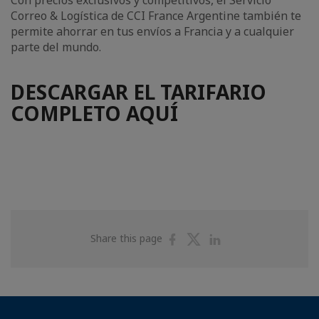
Correo & Logística de CCI France Argentine también te
permite ahorrar en tus envíos a Francia y a cualquier
parte del mundo.
DESCARGAR EL TARIFARIO
COMPLETO AQUÍ
Share
Share
Share
Share this page
on
on
on
Facebook
Twitter
Linkedin