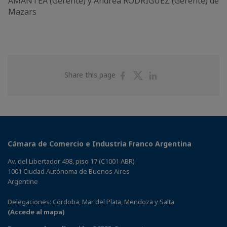
AMANTEA (Gerente) y Andrea RODRÍGUEZ (Gerente) de
Mazars
Share
Share
Share
Share this page
on
on
on
Facebook
Twitter
Linkedin
Cámara de Comercio e Industria Franco Argentina
Av. del Libertador 498, piso 17 (C1001 ABR)
1001 Ciudad Autónoma de Buenos Aires
Argentine
Delegaciones: Córdoba, Mar del Plata, Mendoza y Salta
(Accede al mapa)