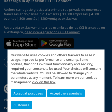
Descarga la aplicación CCIFI Connect
Acelere su negocio gracias a la primera red privada de empresas
francesas en 95 países: 120 Cámaras | 33.000 empresas | 4.000
eventos | 300 comités | 1200 ventajas exclusivas
Reservada exclusivamente a los miembros de los CCI franceses en
el extranjero,
descubra la aplicación CCIFI Connect.
.
Our website uses cookies and others trackers to ease it
usage, improve its performance and security. Some
cookies, that don't involved functionnality and security,
required your consent to be used. Your choices will concern
the whole website. You will be allowed to change your
parameters at any moment. To learn more on our cookies
management,
click on this link
.
Accept all purposes
Accept the essentials
Plano del sitio
Mentions légales
Customize
Configure sus preferencias de cookies