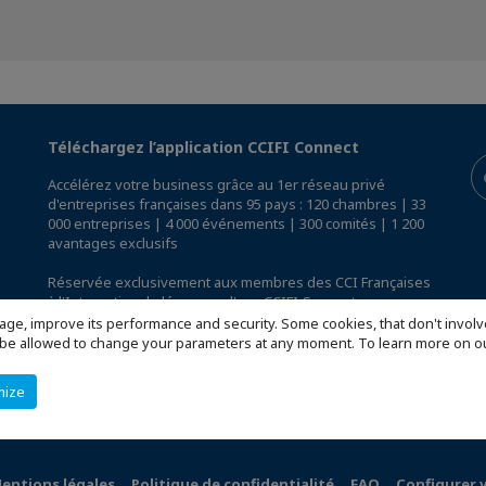
Téléchargez l’application CCIFI Connect
Accélérez votre business grâce au 1er réseau privé
d'entreprises françaises dans 95 pays : 120 chambres | 33
000 entreprises | 4 000 événements | 300 comités | 1 200
avantages exclusifs
Réservée exclusivement aux membres des CCI Françaises
à l'International,
découvrez l'app CCIFI Connect
.
age, improve its performance and security. Some cookies, that don't involv
ill be allowed to change your parameters at any moment. To learn more on
mize
entions légales
Politique de confidentialité
FAQ
Configurer 