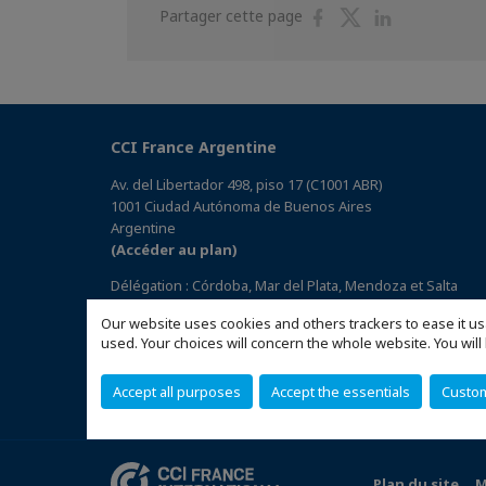
Partager
Partager
Partager
Partager cette page
sur
sur
sur
Facebook
Twitter
Linkedin
CCI France Argentine
Av. del Libertador 498, piso 17 (C1001 ABR)
1001 Ciudad Autónoma de Buenos Aires
Argentine
(Accéder au plan)
Délégation : Córdoba, Mar del Plata, Mendoza et Salta
Our website uses cookies and others trackers to ease it us
used. Your choices will concern the whole website. You w
Accept all purposes
Accept the essentials
Custo
Plan du site
M