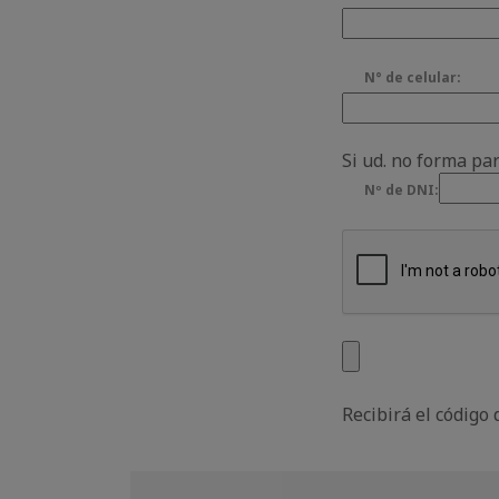
N° de celular:
Si ud. no forma pa
Nº de DNI:
Recibirá el código 