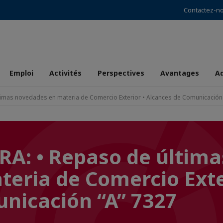
Contactez-n
Emploi
Activités
Perspectives
Avantages
A
imas novedades en materia de Comercio Exterior • Alcances de Comunicación 
A: • Repaso de última
eria de Comercio Exte
nicación “A” 7327