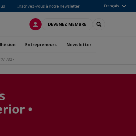
Français
ous
Inscrivez-vous à notre newsletter
CONNEXION
RECHERCHER
DEVENEZ MEMBRE
dhésion
Entrepreneurs
Newsletter
“A” 7327
s
rior •