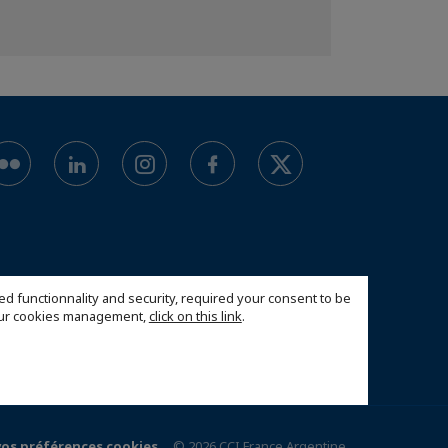
ed functionnality and security, required your consent to be
 our cookies management,
click on this link
.
vos préférences cookies
© 2026 CCI France Argentine