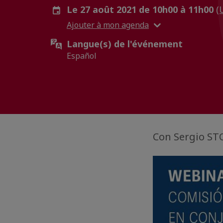
Le 27 août 2021 de 10h00 à 11h00
(
Ajouter à mon agenda
Langue(s) de l'événement
Español
Con Sergio ST