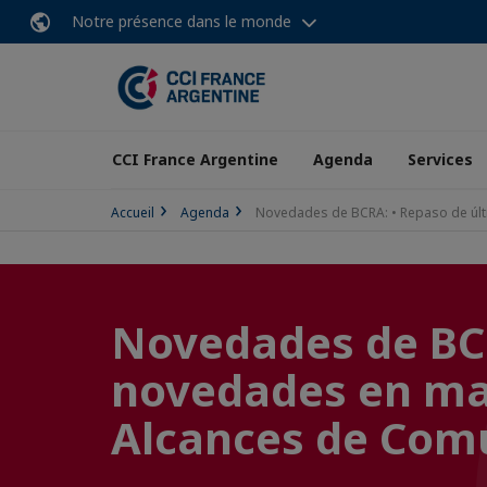
Notre présence dans le monde
CCI France Argentine
Agenda
Services
Accueil
Agenda
Novedades de BCRA: • Repaso de últ
Novedades de BCR
novedades en mat
Alcances de Comu