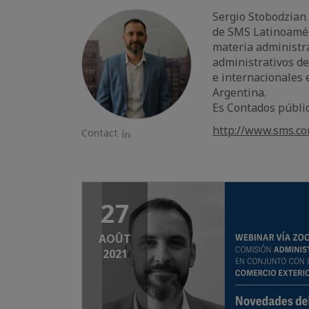
Sergio Stobodzian
de SMS Latinoaméri
materia administra
administrativos de
e internacionales 
Argentina.
Es Contados públic
http://www.sms.co
Contact
LinkedIn
27
AOÛT
2021