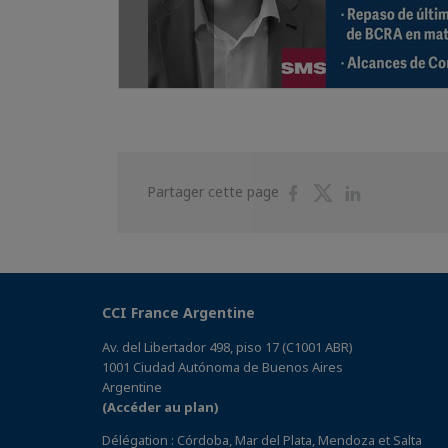
Partager
Partager
Partager
Partager cette page
sur
sur
sur
Facebook
Twitter
Linkedin
CCI France Argentine
Av. del Libertador 498, piso 17 (C1001 ABR)
1001 Ciudad Autónoma de Buenos Aires
Argentine
(Accéder au plan)
Délégation : Córdoba, Mar del Plata, Mendoza et Salta