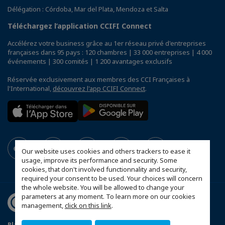
Délégation : Córdoba, Mar del Plata, Mendoza et Salta
Téléchargez l’application CCIFI Connect
Accélérez votre business grâce au 1er réseau privé d'entreprises
françaises dans 95 pays : 120 chambres | 33 000 entreprises | 4 000
événements | 300 comités | 1 200 avantages exclusifs
Réservée exclusivement aux membres des CCI Françaises à
l'International,
découvrez l'app CCIFI Connect
.
Our website uses cookies and others trackers to ease it
usage, improve its performance and security. Some
cookies, that don't involved functionnality and security,
required your consent to be used. Your choices will concern
the whole website. You will be allowed to change your
parameters at any moment. To learn more on our cookies
management,
click on this link
.
Plan du site
Mentions légales