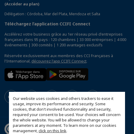
(Accéder au plan)
Délégation : Córdoba, Mar del Plata, Mendoza et Salta
Téléchargez l’application CCIFI Connect
Accélérez votre business grâce au 1er réseau privé d'entreprises
françaises dans 95 pays : 120 chambres | 33 000 entreprises | 4 000
événements | 300 comités | 1 200 avantages exclusifs
Réservée exclusivement aux membres des CCI Françaises à
l'International,
découvrez l'app CCIFI Connect
.
Our website uses cookies and others trackers to ease it
usage, improve its performance and security. Some
cookies, that don't involved functionnality and security,
required your consent to be used. Your choices will concern
the whole website. You will be allowed to change your
parameters at any moment. To learn more on our cookies
management,
click on this link
.