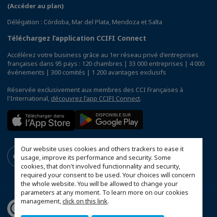
(Accéder au plan)
Délégation : Córdoba, Mar del Plata, Mendoza et Salta
Téléchargez l’application CCIFI Connect
Accélérez votre business grâce au 1er réseau privé d'entreprises
françaises dans 95 pays : 120 chambres | 33 000 entreprises | 4 000
événements | 300 comités | 1 200 avantages exclusifs
Réservée exclusivement aux membres des CCI Françaises à
l'International,
découvrez l'app CCIFI Connect
.
Our website uses cookies and others trackers to ease it
usage, improve its performance and security. Some
cookies, that don't involved functionnality and security,
required your consent to be used. Your choices will concern
the whole website. You will be allowed to change your
parameters at any moment. To learn more on our cookies
management,
click on this link
.