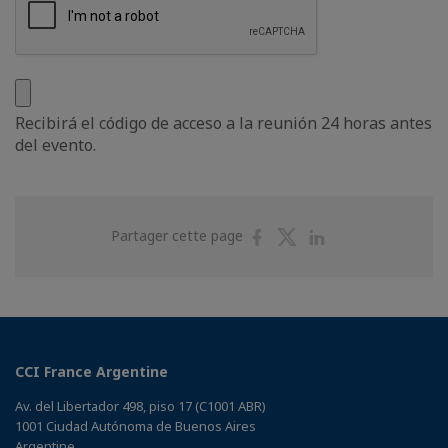
Recibirá el código de acceso a la reunión 24 horas antes
del evento.
Partager
Partager
Partager
Partager cette page
sur
sur
sur
Facebook
Twitter
Linkedin
CCI France Argentine
Av. del Libertador 498, piso 17 (C1001 ABR)
1001 Ciudad Autónoma de Buenos Aires
Argentine