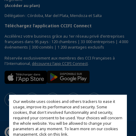
(Accéder au plan)
Délégation : Córdoba, Mar del Plata, Mendoza et Salta
Téléchargez l’application CCIFI Connect
Accélérez votre business grâce au 1er réseau privé d'entreprises
françaises dans 95 pays : 120 chambres | 33 000 entreprises | 4 000
événements | 300 comités | 1 200 avantages exclusifs
Réservée exclusivement aux membres des CCI Françaises à
l'International,
découvrez l'app CCIFI Connect
.
Our website uses cookies and others trackers to ease it
usage, improve its performance and security. Some
cookies, that don't involved functionnality and security,
required your consent to be used. Your choices will concern
the whole website. You will be allowed to change your
parameters at any moment. To learn more on our cookies
management,
click on this link
.