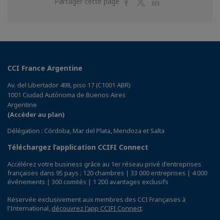
Partager
Partager
Partager
Partager cette page
sur
sur
sur
Facebook
Twitter
Linkedin
CCI France Argentine
Av. del Libertador 498, piso 17 (C1001 ABR)
1001 Ciudad Autónoma de Buenos Aires
Argentine
(Accéder au plan)
Délégation : Córdoba, Mar del Plata, Mendoza et Salta
Téléchargez l’application CCIFI Connect
Accélérez votre business grâce au 1er réseau privé d'entreprises
françaises dans 95 pays : 120 chambres | 33 000 entreprises | 4 000
événements | 300 comités | 1 200 avantages exclusifs
Réservée exclusivement aux membres des CCI Françaises à
l'International,
découvrez l'app CCIFI Connect
.