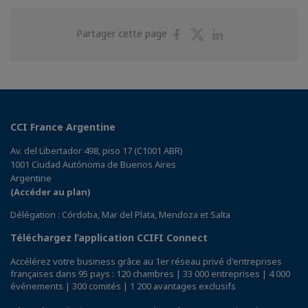
Partager
Partager
Partager
Partager cette page
sur
sur
sur
Facebook
Twitter
Linkedin
CCI France Argentine
Av. del Libertador 498, piso 17 (C1001 ABR)
1001 Ciudad Autónoma de Buenos Aires
Argentine
(Accéder au plan)
Délégation : Córdoba, Mar del Plata, Mendoza et Salta
Téléchargez l’application CCIFI Connect
Accélérez votre business grâce au 1er réseau privé d'entreprises
françaises dans 95 pays : 120 chambres | 33 000 entreprises | 4 000
événements | 300 comités | 1 200 avantages exclusifs