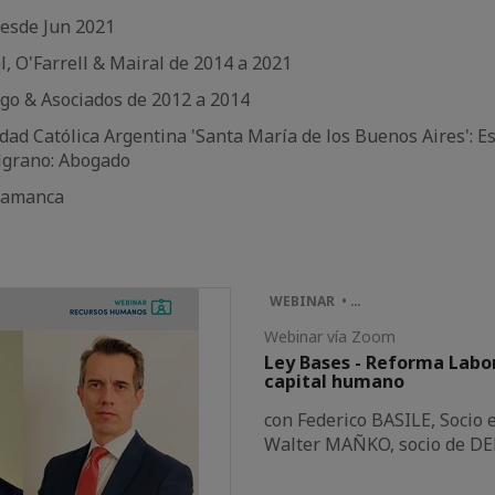
desde Jun 2021
, O'Farrell & Mairal de 2014 a 2021
go & Asociados de 2012 a 2014
idad Católica Argentina 'Santa María de los Buenos Aires': 
lgrano: Abogado
alamanca
WEBINAR • …
Webinar vía Zoom
Ley Bases - Reforma Labor
capital humano
con Federico BASILE, Soci
Walter MAÑKO, socio de D