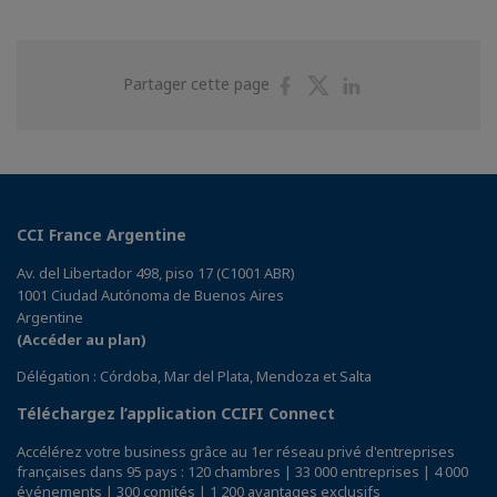
Partager
Partager
Partager
Partager cette page
sur
sur
sur
Facebook
Twitter
Linkedin
CCI France Argentine
Av. del Libertador 498, piso 17 (C1001 ABR)
1001 Ciudad Autónoma de Buenos Aires
Argentine
(Accéder au plan)
Délégation : Córdoba, Mar del Plata, Mendoza et Salta
Téléchargez l’application CCIFI Connect
Accélérez votre business grâce au 1er réseau privé d'entreprises
françaises dans 95 pays : 120 chambres | 33 000 entreprises | 4 000
événements | 300 comités | 1 200 avantages exclusifs