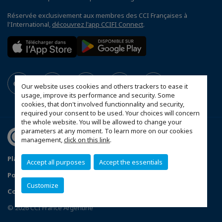
Réservée exclusivement aux membres des CCI Françaises à
l'International,
découvrez l'app CCIFI Connect
.
Our website uses cookies and others trackers to ease it
usage, improve its performance and security. Some
cookies, that don't involved functionnality and security,
required your consent to be used. Your choices will concern
the whole website. You will be allowed to change your
parameters at any moment. To learn more on our cookies
management,
click on this link
.
Plan du site
Mentions légales
Accept all purposes
Accept the essentials
Politique de confidentialité
FAQ
Customize
Configurer vos préférences cookies
© 2026 CCI France Argentine