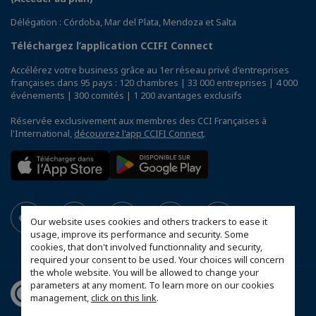
Délégation : Córdoba, Mar del Plata, Mendoza et Salta
Téléchargez l’application CCIFI Connect
Accélérez votre business grâce au 1er réseau privé d'entreprises
françaises dans 95 pays : 120 chambres | 33 000 entreprises | 4 000
événements | 300 comités | 1 200 avantages exclusifs
Réservée exclusivement aux membres des CCI Françaises à
l'International,
découvrez l'app CCIFI Connect
.
Our website uses cookies and others trackers to ease it
usage, improve its performance and security. Some
cookies, that don't involved functionnality and security,
required your consent to be used. Your choices will concern
the whole website. You will be allowed to change your
parameters at any moment. To learn more on our cookies
management,
click on this link
.