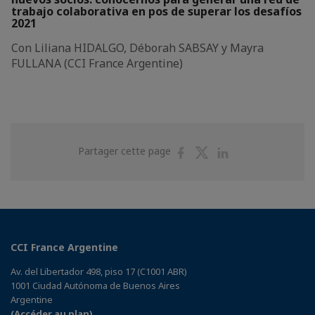
trabajo colaborativa en pos de superar los desafíos
2021
Con Liliana HIDALGO, Déborah SABSAY y Mayra
FULLANA (CCI France Argentine)
Partager
Partager
Partager
Partager cette page
sur
sur
sur
Facebook
Twitter
Linkedin
CCI France Argentine
Av. del Libertador 498, piso 17 (C1001 ABR)
1001 Ciudad Autónoma de Buenos Aires
Argentine
(Accéder au plan)