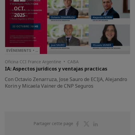
OCT.
2025
EVÈNEMENTS • …
Oficina CCI France Argentine • CABA
IA: Aspectos jurídicos y ventajas practicas
Con Octavio Zenarruza, Jose Sauro de ECIJA, Alejandro
Korin y Micaela Vainer de CNP Seguros
Partager
Partager
Partager
Partager cette page
sur
sur
sur