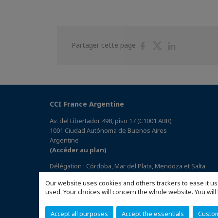
Partager
Partager
Partager
Partager cette page
sur
sur
sur
Facebook
Twitter
Linkedin
CCI France Argentine
Av. del Libertador 498, piso 17 (C1001 ABR)
1001 Ciudad Autónoma de Buenos Aires
Argentine
(Accéder au plan)
Délégation : Córdoba, Mar del Plata, Mendoza et Salta
Our website uses cookies and others trackers to ease it us
used. Your choices will concern the whole website. You w
Accept all purposes
Accept the essentials
Custo