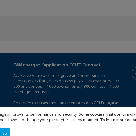
Téléchargez l’application CCIFI Connect
Accélérez votre business grâce au 1er réseau privé
d'entreprises françaises dans 95 pays : 120 chambres | 33
000 entreprises | 4 000 événements | 300 comités | 1 200
avantages exclusifs
Réservée exclusivement aux membres des CCI Françaises
à l'International,
découvrez l'app CCIFI Connect
.
age, improve its performance and security. Some cookies, that don't involv
ill be allowed to change your parameters at any moment. To learn more on
mize