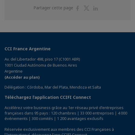
Partager
Partager
Partager
Partager cette page
sur
sur
sur
Facebook
Twitter
Linkedin
CCI France Argentine
Av. del Libertador 498, piso 17 (C1001 ABR)
1001 Ciudad Autónoma de Buenos Aires
Argentine
(Accéder au plan)
Délégation : Córdoba, Mar del Plata, Mendoza et Salta
Téléchargez l’application CCIFI Connect
Accélérez votre business grâce au 1er réseau privé d'entreprises
françaises dans 95 pays : 120 chambres | 33 000 entreprises | 4 000
événements | 300 comités | 1 200 avantages exclusifs
Réservée exclusivement aux membres des CCI Françaises à
l'International,
découvrez l'app CCIFI Connect
.