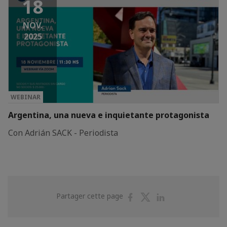
18
NOV.
2025
WEBINAR
Argentina, una nueva e inquietante protagonista
Con Adrián SACK - Periodista
Partager
Partager
Partager
Partager cette page
sur
sur
sur
Facebook
Twitter
Linkedin